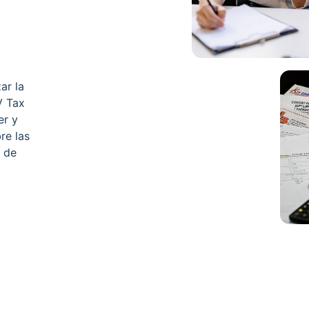
ar la
V Tax
er y
re las
s de